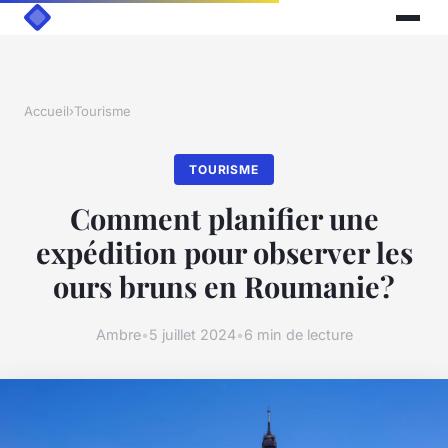
Accueil
›
Tourisme
TOURISME
Comment planifier une
expédition pour observer les
ours bruns en Roumanie?
Ambre
•
5 juillet 2024
•
6 min de lecture