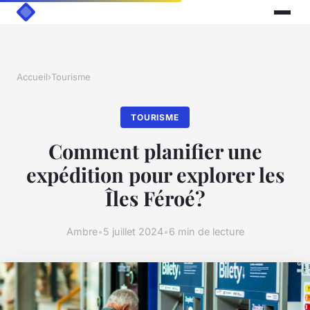
Accueil
›
Tourisme
TOURISME
Comment planifier une
expédition pour explorer les
Îles Féroé?
Ambre
•
5 juillet 2024
•
6 min de lecture