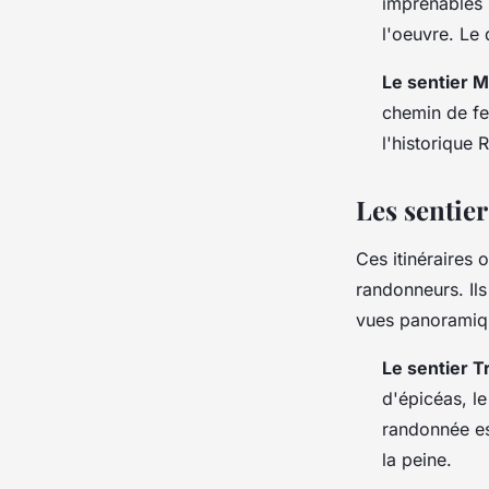
imprenables 
l'oeuvre. Le 
Le sentier M
chemin de fer
l'historique 
Les sentie
Ces itinéraires 
randonneurs. Il
vues panoramiqu
Le sentier T
d'épicéas, le
randonnée es
la peine.