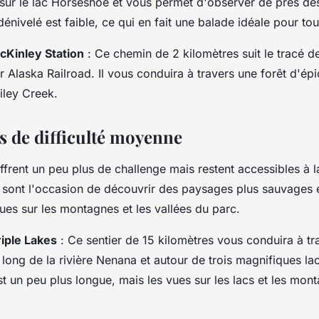
sur le lac Horseshoe et vous permet d'observer de près des
dénivelé est faible, ce qui en fait une balade idéale pour tout
cKinley Station
: Ce chemin de 2 kilomètres suit le tracé de
 Alaska Railroad. Il vous conduira à travers une forêt d'ép
Riley Creek.
rs de difficulté moyenne
offrent un peu plus de challenge mais restent accessibles à l
s sont l'occasion de découvrir des paysages plus sauvages e
es sur les montagnes et les vallées du parc.
riple Lakes
: Ce sentier de 15 kilomètres vous conduira à tr
 long de la rivière Nenana et autour de trois magnifiques la
t un peu plus longue, mais les vues sur les lacs et les mon