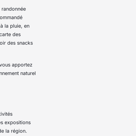
e randonnée
recommandé
à la pluie, en
 carte des
voir des snacks
e vous apportez
onnement naturel
ivités
es expositions
de la région.