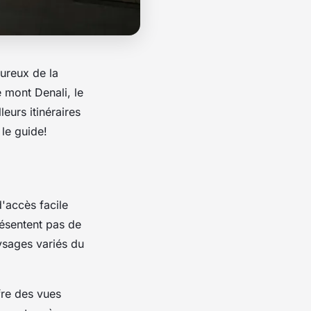
oureux de la
 mont Denali, le
eurs itinéraires
le guide!
d'accès facile
résentent pas de
aysages variés du
fre des vues