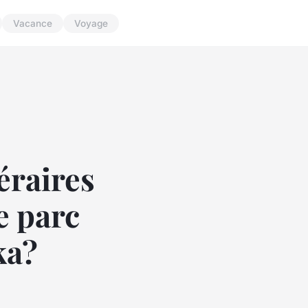
Vacance
Voyage
éraires
e parc
ka?