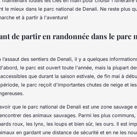
 maintenant toutes les clés en main pour choisir l'itinérair
t le mieux dans le parc national de Denali. Ne reste plus qu
rche et à partir à l'aventure!
ant de partir en randonnée dans le parc 
à l’assaut des sentiers de Denali, il y a quelques information
d'abord, le parc est ouvert toute l'année, mais la plupart de
 accessibles que durant la saison estivale, de fin mai à déb
période, le parc reçoit d'importantes chutes de neige et les
ngereuses.
 savoir que le parc national de Denali est une zone sauvage 
rencontrer des animaux sauvages. Parmi les plus communs, 
ards roux, les lynx, les loups et bien sûr, les ours. Il est im
imaux en gardant une distance de sécurité et en ne les nour