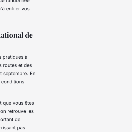
e de randonnée
'à enfiler vos
national de
s pratiques à
s routes et des
ut septembre. En
 conditions
et que vous êtes
on retrouve les
portant de
rissant pas.