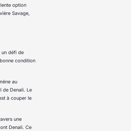
lente option
ivière Savage,
t un défi de
e bonne condition
mmène au
 de Denali. Le
est à couper le
ravers une
mont Denali. Ce