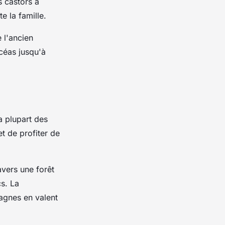
 castors à
e la famille.
 l'ancien
icéas jusqu'à
a plupart des
t de profiter de
avers une forêt
cs. La
tagnes en valent