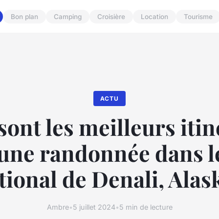
Bon plan
Camping
Croisière
Location
Tourisme
ACTU
sont les meilleurs itin
une randonnée dans l
tional de Denali, Alas
Ambre
•
5 juillet 2024
•
5 min de lecture