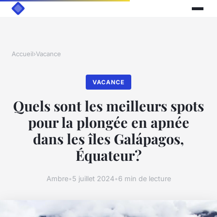
Accueil
›
Vacance
VACANCE
Quels sont les meilleurs spots
pour la plongée en apnée
dans les îles Galápagos,
Équateur?
Ambre
•
5 juillet 2024
•
6 min de lecture