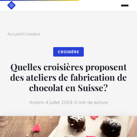
Accueil
›
Croisière
CROISIÈRE
Quelles croisières proposent
des ateliers de fabrication de
chocolat en Suisse?
Ambre
•
4 juillet 2024
•
5 min de lecture